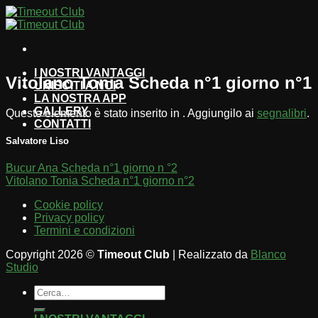
Salta
ai
contenuti
I NOSTRI VANTAGGI
Vitolano Tonia Scheda n°1 giorno n°1
UNISCITI A NOI
LA NOSTRA APP
GALLERY
Questo elemento è stato inserito in . Aggiungilo ai
segnalibri
.
CONTATTI
Salvatore Liso
Bucur Ana Scheda n°1 giorno n °2
Vitolano Tonia Scheda n°1 giorno n°2
Cookie policy
Privacy policy
Termini e condizioni
Copyright 2026 ©
Timeout Club
| Realizzato da
Blanco
Studio