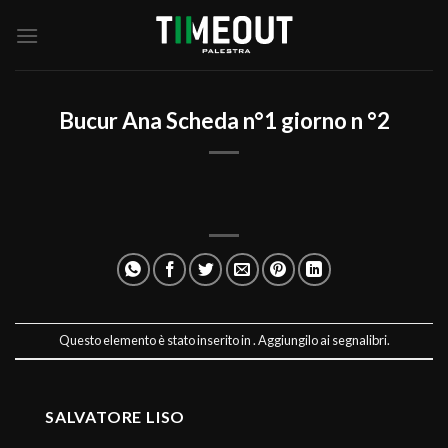
Salta
ai
contenuti
Bucur Ana Scheda n°1 giorno n °2
Questo elemento è stato inserito in . Aggiungilo ai
segnalibri
.
SALVATORE LISO