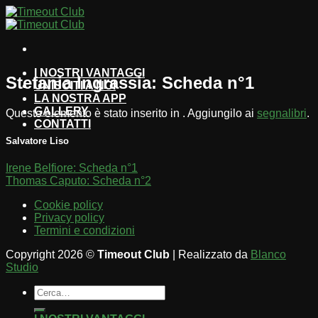
Salta
ai
contenuti
I NOSTRI VANTAGGI
Stefania Ingrassia: Scheda n°1
UNISCITI A NOI
LA NOSTRA APP
GALLERY
Questo elemento è stato inserito in . Aggiungilo ai
segnalibri
.
CONTATTI
Salvatore Liso
Irene Belfiore: Scheda n°1
Thomas Caputo: Scheda n°2
Cookie policy
Privacy policy
Termini e condizioni
Copyright 2026 ©
Timeout Club
| Realizzato da
Blanco
Studio