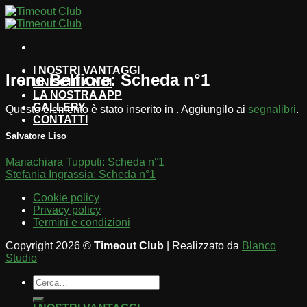
Salta
ai
contenuti
I NOSTRI VANTAGGI
Irene Belfiore: Scheda n°1
UNISCITI A NOI
LA NOSTRA APP
GALLERY
Questo elemento è stato inserito in . Aggiungilo ai
segnalibri
.
CONTATTI
Salvatore Liso
Mariachiara Tupputi: Scheda n°1
Stefania Ingrassia: Scheda n°1
Cookie policy
Privacy policy
Termini e condizioni
Copyright 2026 ©
Timeout Club
| Realizzato da
Blanco
Studio