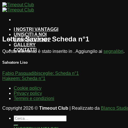
Salta
ai
contenuti
I NOSTRI VANTAGGI
UNISCITI A NOI
Lettini Savino: Scheda n°1
LA NOSTRA APP
GALLERY
CONTATTI
Questo elemento è stato inserito in . Aggiungilo ai
segnalibri
.
Salvatore Liso
Fabio Pasquadibisceglie: Scheda n°1
Hakeem: Scheda n°1
Cookie policy
Privacy policy
Termini e condizioni
Copyright 2026 ©
Timeout Club
| Realizzato da
Blanco Studi