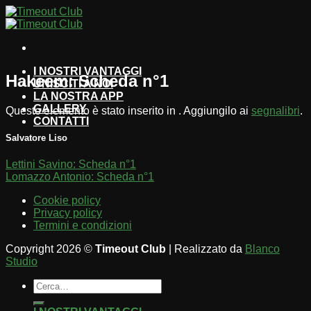
Salta
ai
contenuti
I NOSTRI VANTAGGI
Hakeem: Scheda n°1
UNISCITI A NOI
LA NOSTRA APP
GALLERY
Questo elemento è stato inserito in . Aggiungilo ai
segnalibri
.
CONTATTI
Salvatore Liso
Lettini Savino: Scheda n°1
Lomazzo Antonio: Scheda n°1
Cookie policy
Privacy policy
Termini e condizioni
Copyright 2026 ©
Timeout Club
| Realizzato da
Blanco
Studio