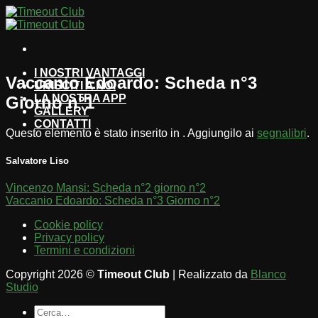
Salta
ai
contenuti
I NOSTRI VANTAGGI
Vaccanio Edoardo: Scheda n°3
UNISCITI A NOI
LA NOSTRA APP
Giorno n°1
GALLERY
CONTATTI
Questo elemento è stato inserito in . Aggiungilo ai
segnalibri
.
Salvatore Liso
Vincenzo Mansi: Scheda n°2 giorno n°2
Vaccanio Edoardo: Scheda n°3 Giorno n°2
Cookie policy
Privacy policy
Termini e condizioni
Copyright 2026 ©
Timeout Club
| Realizzato da
Blanco
Studio