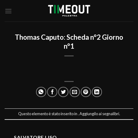
Salta
ai
contenuti
Thomas Caputo: Scheda n°2 Giorno
n°1
Questo elemento è stato inserito in . Aggiungilo ai
segnalibri
.
SALVATORE LISO