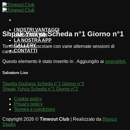
Salta
ai
contenuti
I NOSTRI VANTAGGI
Shpak Yuliya Scheda n°1 Giorno n°1
UNISCITI A NOI
LA NOSTRA APP
GALLERY
Tonificazione muscolare con varie alternate sessioni di
CONTATTI
cardio
Questo elemento è stato inserito in . Aggiungilo ai
segnalibri
.
Salvatore Liso
Tavella Giuliana Scheda n°1 Giorno n°3
Shpak Yulyia Scheda n°1 Giorno n°2
Cookie policy
Privacy policy
Termini e condizioni
Copyright 2026 ©
Timeout Club
| Realizzato da
Blanco
Studio