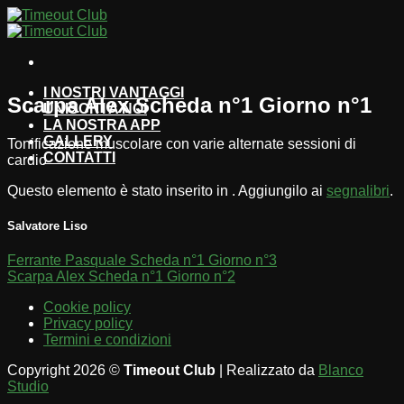
Salta
ai
contenuti
I NOSTRI VANTAGGI
Scarpa Alex Scheda n°1 Giorno n°1
UNISCITI A NOI
LA NOSTRA APP
GALLERY
Tonificazione muscolare con varie alternate sessioni di
CONTATTI
cardio
Questo elemento è stato inserito in . Aggiungilo ai
segnalibri
.
Salvatore Liso
Ferrante Pasquale Scheda n°1 Giorno n°3
Scarpa Alex Scheda n°1 Giorno n°2
Cookie policy
Privacy policy
Termini e condizioni
Copyright 2026 ©
Timeout Club
| Realizzato da
Blanco
Studio