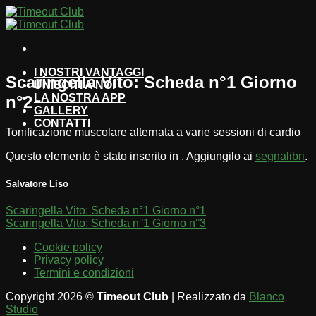
Salta
ai
contenuti
I NOSTRI VANTAGGI
Scaringella Vito: Scheda n°1 Giorno
UNISCITI A NOI
LA NOSTRA APP
n°2
GALLERY
CONTATTI
Tonificazione muscolare alternata a varie sessioni di cardio
Questo elemento è stato inserito in . Aggiungilo ai
segnalibri
.
Salvatore Liso
Scaringella Vito: Scheda n°1 Giorno n°1
Scaringella Vito: Scheda n°1 Giorno n°3
Cookie policy
Privacy policy
Termini e condizioni
Copyright 2026 ©
Timeout Club
| Realizzato da
Blanco
Studio