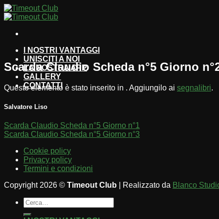
Salta
ai
contenuti
I NOSTRI VANTAGGI
UNISCITI A NOI
Scarda Claudio Scheda n°5 Giorno n°
LA NOSTRA APP
GALLERY
CONTATTI
Questo elemento è stato inserito in . Aggiungilo ai
segnalibri
.
Salvatore Liso
Scarda Claudio Scheda n°5 Giorno n°1
Scarda Claudio Scheda n°5 Giorno n°3
Cookie policy
Privacy policy
Termini e condizioni
Copyright 2026 ©
Timeout Club
| Realizzato da
Blanco Studi