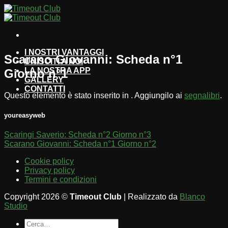
Salta
ai
contenuti
I NOSTRI VANTAGGI
Scarano Giovanni: Scheda n°1
UNISCITI A NOI
LA NOSTRA APP
Giorno n°1
GALLERY
CONTATTI
Questo elemento è stato inserito in . Aggiungilo ai
segnalibri
.
youreasyweb
Scaringi Saverio: Scheda n°2 Giorno n°3
Scarano Giovanni: Scheda n°1 Giorno n°2
Cookie policy
Privacy policy
Termini e condizioni
Copyright 2026 ©
Timeout Club
| Realizzato da
Blanco
Studio