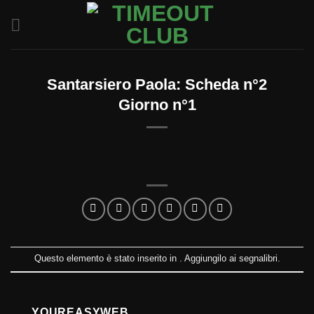
Salta
ai
contenuti
Santarsiero Paola: Scheda n°2
Giorno n°1
Questo elemento è stato inserito in . Aggiungilo ai
segnalibri
.
YOUREASYWEB