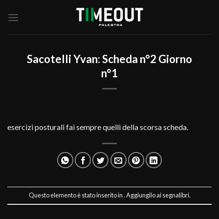
Salta
ai
contenuti
Sacotelli Yvan: Scheda n°2 Giorno
n°1
esercizi posturali fai sempre quelli della scorsa scheda.
Questo elemento è stato inserito in . Aggiungilo ai
segnalibri
.