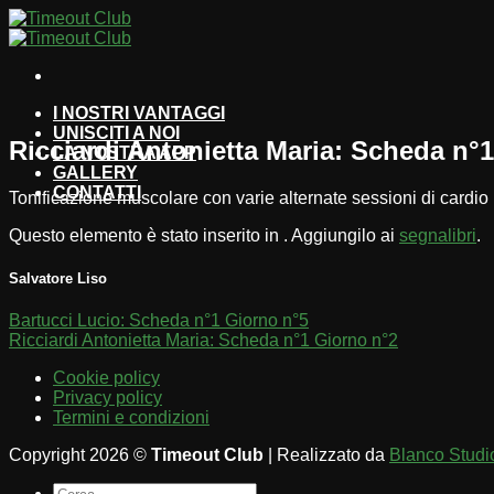
Salta
ai
contenuti
I NOSTRI VANTAGGI
UNISCITI A NOI
Ricciardi Antonietta Maria: Scheda n°
LA NOSTRA APP
GALLERY
CONTATTI
Tonificazione muscolare con varie alternate sessioni di cardio
Questo elemento è stato inserito in . Aggiungilo ai
segnalibri
.
Salvatore Liso
Bartucci Lucio: Scheda n°1 Giorno n°5
Ricciardi Antonietta Maria: Scheda n°1 Giorno n°2
Cookie policy
Privacy policy
Termini e condizioni
Copyright 2026 ©
Timeout Club
| Realizzato da
Blanco Studi