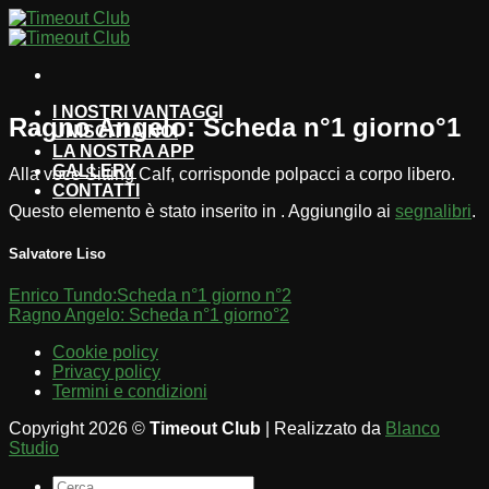
Salta
ai
contenuti
I NOSTRI VANTAGGI
Ragno Angelo: Scheda n°1 giorno°1
UNISCITI A NOI
LA NOSTRA APP
GALLERY
Alla voce Sitting Calf, corrisponde polpacci a corpo libero.
CONTATTI
Questo elemento è stato inserito in . Aggiungilo ai
segnalibri
.
Salvatore Liso
Enrico Tundo:Scheda n°1 giorno n°2
Ragno Angelo: Scheda n°1 giorno°2
Cookie policy
Privacy policy
Termini e condizioni
Copyright 2026 ©
Timeout Club
| Realizzato da
Blanco
Studio