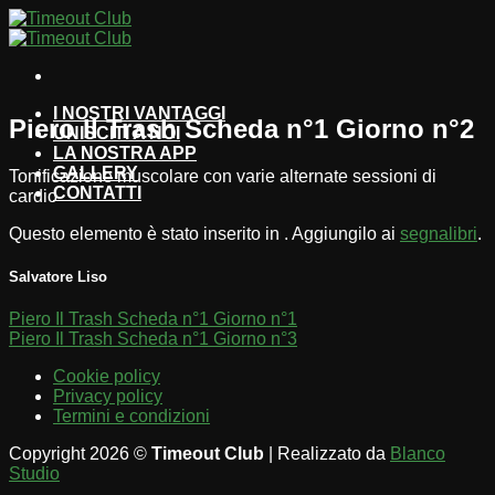
Salta
ai
contenuti
I NOSTRI VANTAGGI
Piero Il Trash Scheda n°1 Giorno n°2
UNISCITI A NOI
LA NOSTRA APP
GALLERY
Tonificazione muscolare con varie alternate sessioni di
CONTATTI
cardio
Questo elemento è stato inserito in . Aggiungilo ai
segnalibri
.
Salvatore Liso
Piero Il Trash Scheda n°1 Giorno n°1
Piero Il Trash Scheda n°1 Giorno n°3
Cookie policy
Privacy policy
Termini e condizioni
Copyright 2026 ©
Timeout Club
| Realizzato da
Blanco
Studio