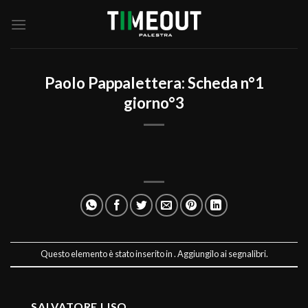
Salta
ai
contenuti
Paolo Pappalettera: Scheda n°1
giorno°3
Questo elemento è stato inserito in . Aggiungilo ai
segnalibri
.
SALVATORE LISO