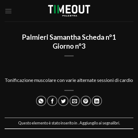
Salta
ai
contenuti
Palmieri Samantha Scheda n°1
Giorno n°3
Tonificazione muscolare con varie alternate sessioni di cardio
Questo elemento è stato inserito in . Aggiungilo ai
segnalibri
.