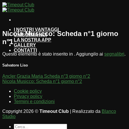
Salta
ai
contenuti
I NOSTRI VANTAGGI
Nicola Musicco: Scheda n°1 giorno
UNISCITI A NOI
LA NOSTRA APP
n°1
GALLERY
CONTATTI
Questo elemento è stato inserito in . Aggiungilo ai
segnalibri
.
Salvatore Liso
Ancler Grazia Maria Scheda n°3 giorno n°2
Nicola Musicco: Scheda n°1 giorno n°2
Cookie policy
Privacy policy
Termini e condizioni
Copyright 2026 ©
Timeout Club
| Realizzato da
Blanco
Studio