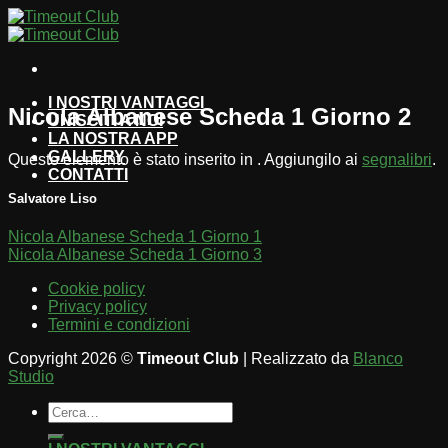
Salta
ai
contenuti
I NOSTRI VANTAGGI
Nicola Albanese Scheda 1 Giorno 2
UNISCITI A NOI
LA NOSTRA APP
GALLERY
Questo elemento è stato inserito in . Aggiungilo ai
segnalibri
.
CONTATTI
Salvatore Liso
Nicola Albanese Scheda 1 Giorno 1
Nicola Albanese Scheda 1 Giorno 3
Cookie policy
Privacy policy
Termini e condizioni
Copyright 2026 ©
Timeout Club
| Realizzato da
Blanco
Studio