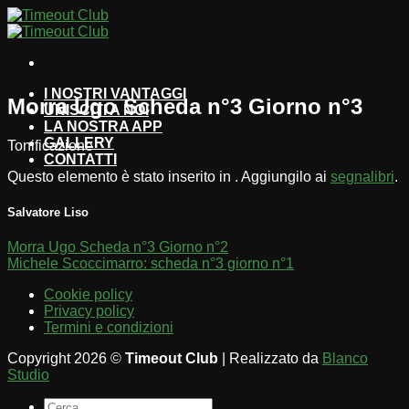
Salta
ai
contenuti
I NOSTRI VANTAGGI
Morra Ugo Scheda n°3 Giorno n°3
UNISCITI A NOI
LA NOSTRA APP
GALLERY
Tonificazione
CONTATTI
Questo elemento è stato inserito in . Aggiungilo ai
segnalibri
.
Salvatore Liso
Morra Ugo Scheda n°3 Giorno n°2
Michele Scoccimarro: scheda n°3 giorno n°1
Cookie policy
Privacy policy
Termini e condizioni
Copyright 2026 ©
Timeout Club
| Realizzato da
Blanco
Studio