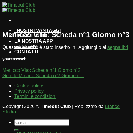
Salta
ai
contenuti
I NOSTRI VANTAGGI
Merlicco Vito: Scheda n°1 Giorno n°3
UNISCITI A NOI
LA NOSTRA APP
GALLERY
Questo elemento è stato inserito in . Aggiungilo ai
segnalibri
.
CONTATTI
youreasyweb
Merlicco Vito: Scheda n°1 Giorno n°2
Gentile Miriana Scheda n°2 Giorno n°1
Cookie policy
Privacy policy
Termini e condizioni
Copyright 2026 ©
Timeout Club
| Realizzato da
Blanco
Studio