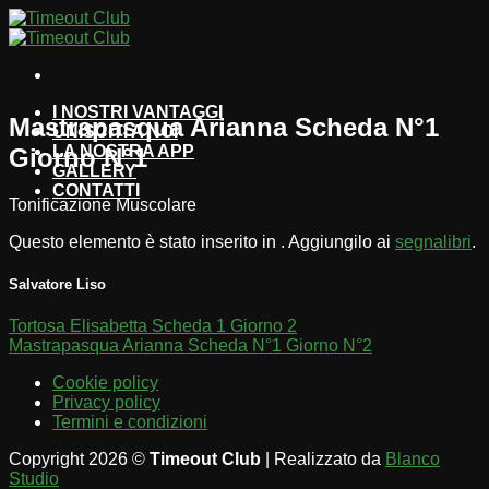
Salta
ai
contenuti
I NOSTRI VANTAGGI
Mastrapasqua Arianna Scheda N°1
UNISCITI A NOI
LA NOSTRA APP
Giorno N°1
GALLERY
CONTATTI
Tonificazione Muscolare
Questo elemento è stato inserito in . Aggiungilo ai
segnalibri
.
Salvatore Liso
Tortosa Elisabetta Scheda 1 Giorno 2
Mastrapasqua Arianna Scheda N°1 Giorno N°2
Cookie policy
Privacy policy
Termini e condizioni
Copyright 2026 ©
Timeout Club
| Realizzato da
Blanco
Studio