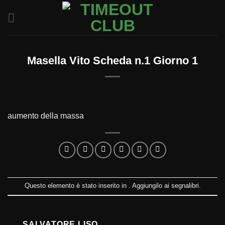
Salta
ai
contenuti
Masella Vito Scheda n.1 Giorno 1
aumento della massa
Questo elemento è stato inserito in . Aggiungilo ai
segnalibri
.
SALVATORE LISO