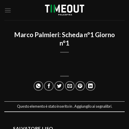
Salta
ai
contenuti
Marco Palmieri: Scheda n°1 Giorno
n°1
Questo elemento è stato inserito in . Aggiungilo ai
segnalibri
.
SALVATORE LISO