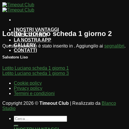
Salta
ai
contenuti
I NOSTRI VANTAGGI
Lotito Luciano scheda 1 giorno 2
UNISCITI A NOI
LA NOSTRA APP
GALLERY
Questo elemento è stato inserito in . Aggiungilo ai
segnalibri
.
CONTATTI
Salvatore Liso
Lotito Luciano scheda 1 giorno 1
Lotito Luciano scheda 1 giorno 3
Cookie policy
Privacy policy
Termini e condizioni
Copyright 2026 ©
Timeout Club
| Realizzato da
Blanco
Studio