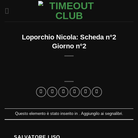
Salta
ai
contenuti
Loporchio Nicola: Scheda n°2
Giorno n°2
Questo elemento è stato inserito in . Aggiungilo ai
segnalibri
.
SALVATORE LISO