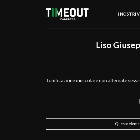
Salta
ai
I NOSTRI 
contenuti
Liso Giuse
Tonificazione muscolare con alternate sessio
Questo element