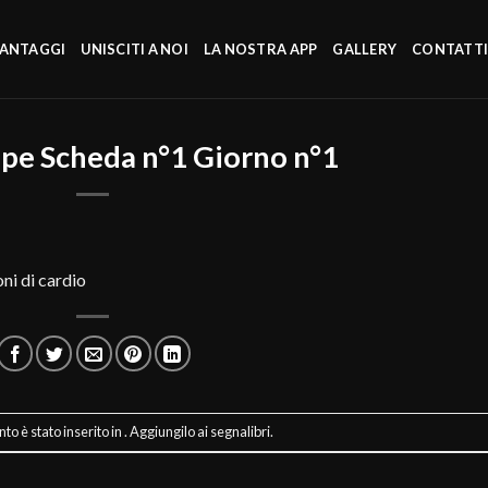
VANTAGGI
UNISCITI A NOI
LA NOSTRA APP
GALLERY
CONTATT
ppe Scheda n°1 Giorno n°1
ni di cardio
o è stato inserito in . Aggiungilo ai
segnalibri
.