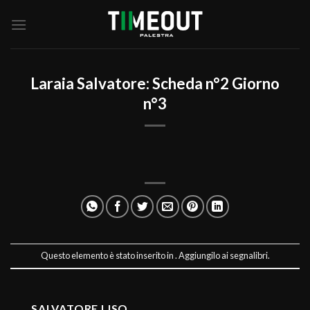
Salta
ai
contenuti
Laraia Salvatore: Scheda n°2 Giorno
n°3
Questo elemento è stato inserito in . Aggiungilo ai
segnalibri
.
SALVATORE LISO