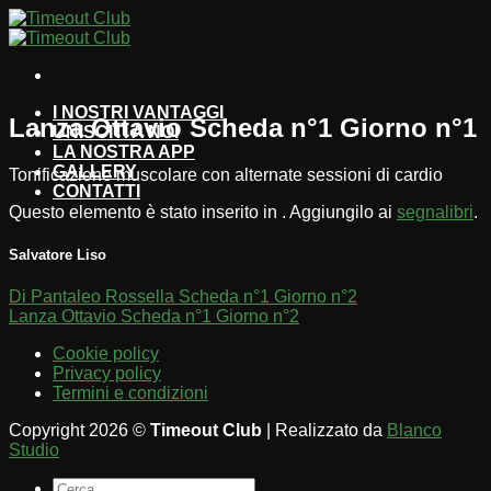
Salta
ai
contenuti
I NOSTRI VANTAGGI
Lanza Ottavio Scheda n°1 Giorno n°1
UNISCITI A NOI
LA NOSTRA APP
GALLERY
Tonificazione muscolare con alternate sessioni di cardio
CONTATTI
Questo elemento è stato inserito in . Aggiungilo ai
segnalibri
.
Salvatore Liso
Di Pantaleo Rossella Scheda n°1 Giorno n°2
Lanza Ottavio Scheda n°1 Giorno n°2
Cookie policy
Privacy policy
Termini e condizioni
Copyright 2026 ©
Timeout Club
| Realizzato da
Blanco
Studio