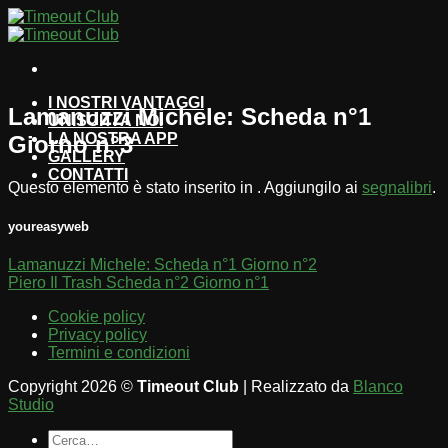
Salta
ai
contenuti
I NOSTRI VANTAGGI
Lamanuzzi Michele: Scheda n°1
UNISCITI A NOI
LA NOSTRA APP
Giorno n°3
GALLERY
CONTATTI
Questo elemento è stato inserito in . Aggiungilo ai
segnalibri
.
youreasyweb
Lamanuzzi Michele: Scheda n°1 Giorno n°2
Piero Il Trash Scheda n°2 Giorno n°1
Cookie policy
Privacy policy
Termini e condizioni
Copyright 2026 ©
Timeout Club
| Realizzato da
Blanco
Studio