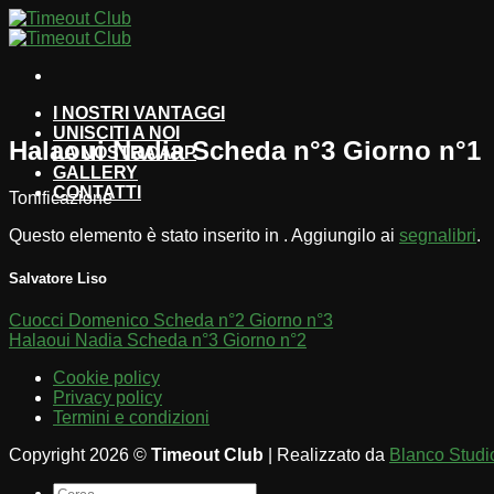
Salta
ai
contenuti
I NOSTRI VANTAGGI
UNISCITI A NOI
Halaoui Nadia Scheda n°3 Giorno n°1
LA NOSTRA APP
GALLERY
CONTATTI
Tonificazione
Questo elemento è stato inserito in . Aggiungilo ai
segnalibri
.
Salvatore Liso
Cuocci Domenico Scheda n°2 Giorno n°3
Halaoui Nadia Scheda n°3 Giorno n°2
Cookie policy
Privacy policy
Termini e condizioni
Copyright 2026 ©
Timeout Club
| Realizzato da
Blanco Studi