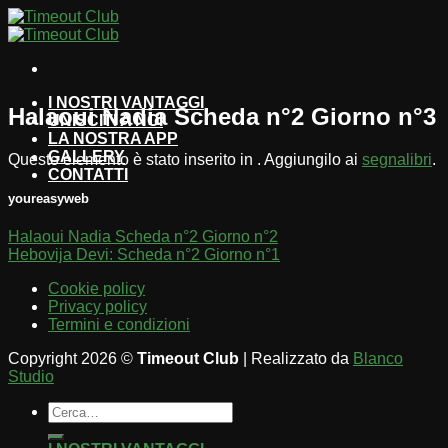
Salta
ai
contenuti
I NOSTRI VANTAGGI
Halaoui Nadia Scheda n°2 Giorno n°3
UNISCITI A NOI
LA NOSTRA APP
GALLERY
Questo elemento è stato inserito in . Aggiungilo ai
segnalibri
.
CONTATTI
youreasyweb
Halaoui Nadia Scheda n°2 Giorno n°2
Hebovija Devi: Scheda n°2 Giorno n°1
Cookie policy
Privacy policy
Termini e condizioni
Copyright 2026 ©
Timeout Club
| Realizzato da
Blanco
Studio