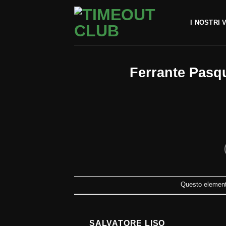
Salta
ai
I NOSTRI 
contenuti
Ferrante Pasq
Questo elemento
SALVATORE LISO