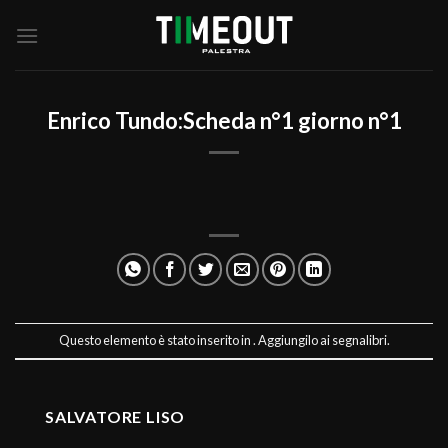
Salta
ai
contenuti
Enrico Tundo:Scheda n°1 giorno n°1
Questo elemento è stato inserito in . Aggiungilo ai
segnalibri
.
SALVATORE LISO