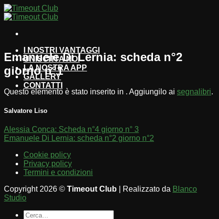
Salta
ai
contenuti
I NOSTRI VANTAGGI
Emanuele Di Lernia: scheda n°2
UNISCITI A NOI
LA NOSTRA APP
giorno n°1
GALLERY
CONTATTI
Questo elemento è stato inserito in . Aggiungilo ai
segnalibri
.
Salvatore Liso
Alessia Conca: Scheda n°4 giorno n° 3
Emanuele Di Lernia: scheda n°2 giorno n°2
Cookie policy
Privacy policy
Termini e condizioni
Copyright 2026 ©
Timeout Club
| Realizzato da
Blanco
Studio