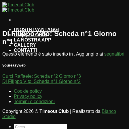
Salta
ai
contenuti
I NOSTRI VANTAGGI
Di Filippo Vito: Scheda n°1 Giorno
UNISCITI A NOI
LA NOSTRA APP
n°1
GALLERY
CONTATTI
Questo elemento è stato inserito in . Aggiungilo ai
segnalibri
.
youreasyweb
Curci Raffaele: Scheda n°2 Giorno n°3
Di Filippo Vito: Scheda n°1 Giorno n°2
Cookie policy
Privacy policy
Termini e condizioni
Copyright 2026 ©
Timeout Club
| Realizzato da
Blanco
Studio