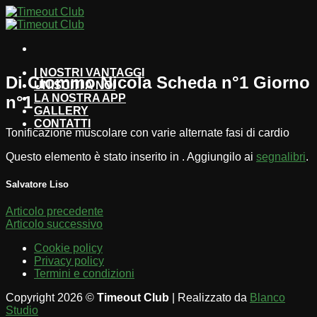
Salta
ai
contenuti
I NOSTRI VANTAGGI
Di Ciommo Nicola Scheda n°1 Giorno
UNISCITI A NOI
LA NOSTRA APP
n°1
GALLERY
CONTATTI
Tonificazione muscolare con varie alternate fasi di cardio
Questo elemento è stato inserito in . Aggiungilo ai
segnalibri
.
Salvatore Liso
Articolo precedente
Articolo successivo
Cookie policy
Privacy policy
Termini e condizioni
Copyright 2026 ©
Timeout Club
| Realizzato da
Blanco
Studio