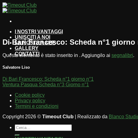
Salta
ai
contenuti
I NOSTRI VANTAGGI
UNISCITI A NOI
Di Bari Francesco: Scheda n°1 giorno
LA NOSTRA APP
GALLERY
CONTATTI
Questo elemento è stato inserito in . Aggiungilo ai
segnalibri
.
Salvatore Liso
Di Bari Francesco: Scheda n°1 giorno n°1
Ventura Pasqua Scheda n°3 Giorno n°1
Cookie policy
Privacy policy
Termini e condizioni
Copyright 2026 ©
Timeout Club
| Realizzato da
Blanco Studi