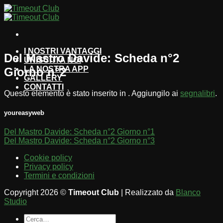
Salta
ai
contenuti
I NOSTRI VANTAGGI
Del Mastro Davide: Scheda n°2
UNISCITI A NOI
LA NOSTRA APP
Giorno n°2
GALLERY
CONTATTI
Questo elemento è stato inserito in . Aggiungilo ai
segnalibri
.
youreasyweb
Del Mastro Davide: Scheda n°2 Giorno n°1
Del Mastro Davide: Scheda n°2 Giorno n°3
Cookie policy
Privacy policy
Termini e condizioni
Copyright 2026 ©
Timeout Club
| Realizzato da
Blanco
Studio