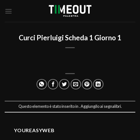
Salta
ai
contenuti
Curci Pierluigi Scheda 1 Giorno 1
Questo elemento è stato inserito in . Aggiungilo ai
segnalibri
.
YOUREASYWEB