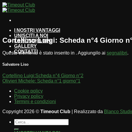
Salta
ai
contenuti
I NOSTRI VANTAGGI
UNISCITI A NOI
Cortellino Luigi: Scheda n°4 Giorno n
LA NOSTRA APP
GALLERY
CONTATTI
Questo elemento è stato inserito in . Aggiungilo ai
segnalibri
.
Salvatore Liso
Cortellino Luigi:Scheda n°4 Giorno n°2
Olivieri Michele: Scheda n°1 giorno°1
Cookie policy
Privacy policy
Termini e condizioni
Copyright 2026 ©
Timeout Club
| Realizzato da
Blanco Studi