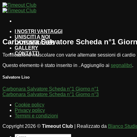
Salta
ai
contenuti
I NOSTRI VANTAGGI
UNISCITI A NOI
Carbonara Salvatore Scheda n°1 Gior
LA NOSTRA APP
GALLERY
CONTATTI
Tonificazione muscolare con varie alternate sessioni di cardio
Questo elemento è stato inserito in . Aggiungilo ai
segnalibri
.
Salvatore Liso
Carbonara Salvatore Scheda n°1 Giorno n°1
Carbonara Salvatore Scheda n°1 Giorno n°3
Cookie policy
Privacy policy
Termini e condizioni
Copyright 2026 ©
Timeout Club
| Realizzato da
Blanco Studi