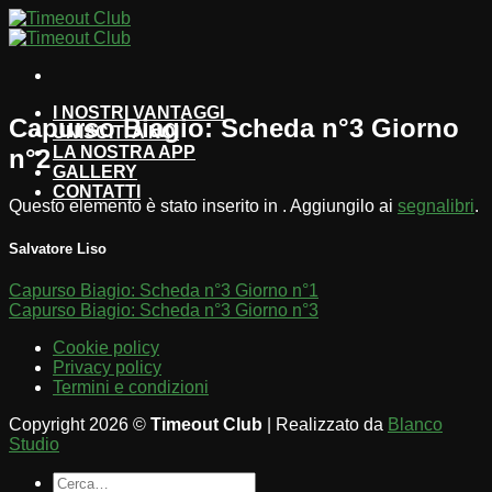
Salta
ai
contenuti
I NOSTRI VANTAGGI
Capurso Biagio: Scheda n°3 Giorno
UNISCITI A NOI
LA NOSTRA APP
n°2
GALLERY
CONTATTI
Questo elemento è stato inserito in . Aggiungilo ai
segnalibri
.
Salvatore Liso
Capurso Biagio: Scheda n°3 Giorno n°1
Capurso Biagio: Scheda n°3 Giorno n°3
Cookie policy
Privacy policy
Termini e condizioni
Copyright 2026 ©
Timeout Club
| Realizzato da
Blanco
Studio