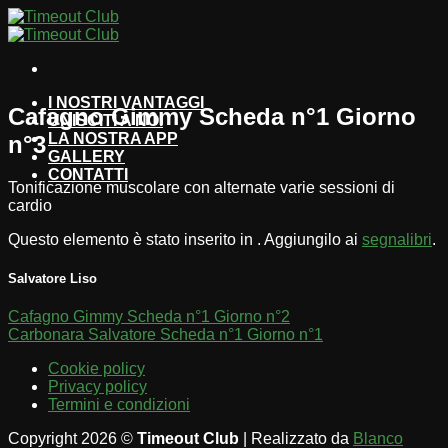
Salta
ai
contenuti
I NOSTRI VANTAGGI
Cafagno Gimmy Scheda n°1 Giorno
UNISCITI A NOI
LA NOSTRA APP
n°3
GALLERY
CONTATTI
Tonificazione muscolare con alternate varie sessioni di
cardio
Questo elemento è stato inserito in . Aggiungilo ai
segnalibri
.
Salvatore Liso
Cafagno Gimmy Scheda n°1 Giorno n°2
Carbonara Salvatore Scheda n°1 Giorno n°1
Cookie policy
Privacy policy
Termini e condizioni
Copyright 2026 ©
Timeout Club
| Realizzato da
Blanco