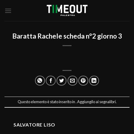
Salta
ai
contenuti
Baratta Rachele scheda n°2 giorno 3
Questo elemento è stato inserito in . Aggiungilo ai
segnalibri
.
SALVATORE LISO