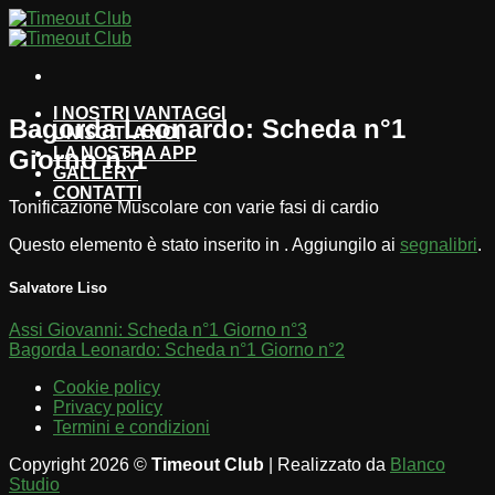
Salta
ai
contenuti
I NOSTRI VANTAGGI
Bagorda Leonardo: Scheda n°1
UNISCITI A NOI
LA NOSTRA APP
Giorno n°1
GALLERY
CONTATTI
Tonificazione Muscolare con varie fasi di cardio
Questo elemento è stato inserito in . Aggiungilo ai
segnalibri
.
Salvatore Liso
Assi Giovanni: Scheda n°1 Giorno n°3
Bagorda Leonardo: Scheda n°1 Giorno n°2
Cookie policy
Privacy policy
Termini e condizioni
Copyright 2026 ©
Timeout Club
| Realizzato da
Blanco
Studio