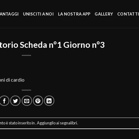
VANTAGGI
UNISCITI A NOI
LA NOSTRA APP
GALLERY
CONTATT
torio Scheda n°1 Giorno n°3
ni di cardio
o è stato inserito in . Aggiungilo ai
segnalibri
.