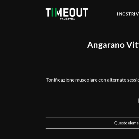
Salta
ai
I NOSTRI 
contenuti
Angarano Vit
Tonificazione muscolare con alternate sessio
Questo element